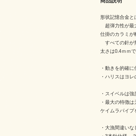
商品説明
形状記憶合金と
超弾力性が最
仕掛のカラミが
すべての針が無
太さは0.4ｍ
・動きを的確に
・ハリスはヨレ
・スイベルは強
・最大の特徴は
ケイムラパイプ
・大漁間違いなし