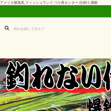
アメリカ屋漁具,フィッシュランド,つり具センター,仕掛け,函館