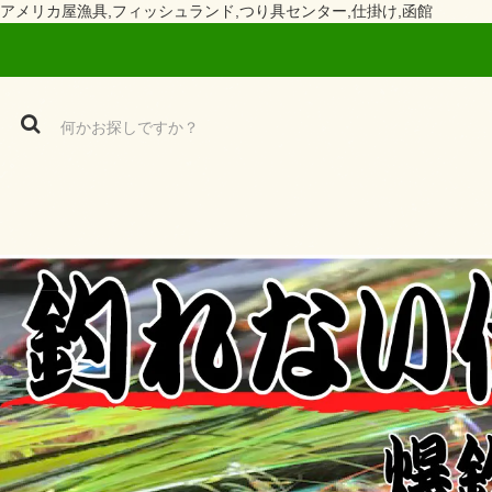
アメリカ屋漁具,フィッシュランド,つり具センター,仕掛け,函館